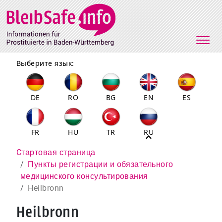
Direkt zum Inhalt
Выберите язык:
DE
RO
BG
EN
ES
FR
HU
TR
RU
Pfadnavigation
Cтартовая страница
Пункты регистрации и обязательного
медицинского консультирования
Heilbronn
Heilbronn