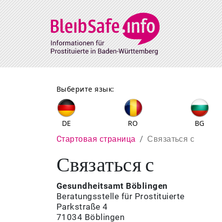
Direkt zum Inhalt
Выберите язык:
DE
RO
BG
Pfadnavigation
Cтартовая страница
Связаться с
Связаться с
Gesundheitsamt Böblingen
Beratungsstelle für Prostituierte
Parkstraße 4
71034 Böblingen