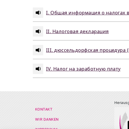
I. Общая информация о налогах 
II. Налоговая декларация
III. дюссельдорфская процедура (
IV. Налог на заработную плату
Herausg
Footer Menü
KONTAKT
WIR DANKEN