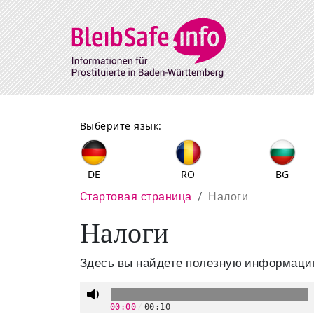
Direkt zum Inhalt
Выберите язык:
DE
RO
BG
Pfadnavigation
Cтартовая страница
Налоги
Налоги
Здесь вы найдете полезную информацию
00:00
/
00:10