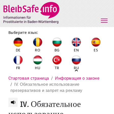
Direkt zum Inhalt
Выберите язык:
DE
RO
BG
EN
ES
FR
HU
TR
RU
Pfadnavigation
Cтартовая страница
Информация о законе
IV. Обязательное использование
презервативов и запрет на рекламу
IV. Обязательное