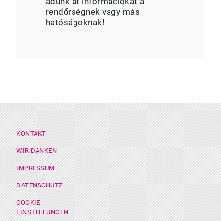
adunk át információkat a
rendőrségnek vagy más
hatóságoknak!
Footer Menü
KONTAKT
WIR DANKEN
IMPRESSUM
DATENSCHUTZ
COOKIE-
EINSTELLUNGEN