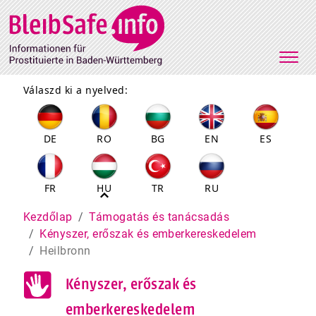
Direkt zum Inhalt
Válaszd ki a nyelved:
DE
RO
BG
EN
ES
FR
HU
TR
RU
Pfadnavigation
Kezdőlap
Támogatás és tanácsadás
Kényszer, erőszak és emberkereskedelem
Heilbronn
Kényszer, erőszak és
emberkereskedelem