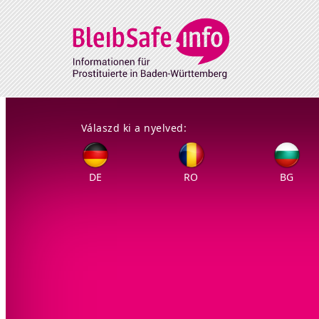
Direkt zum Inhalt
Válaszd ki a nyelved:
DE
RO
BG