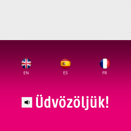
EN
ES
FR
Üdvözöljük!