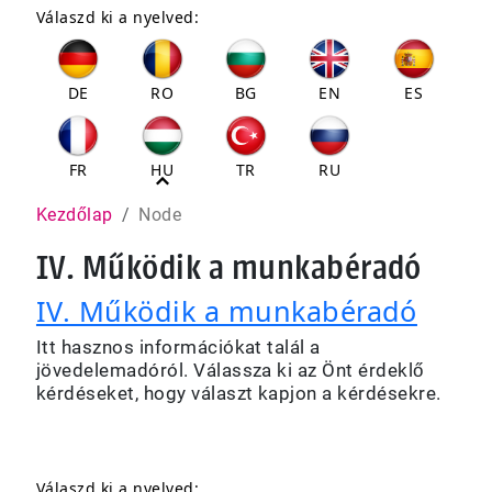
Válaszd ki a nyelved:
DE
RO
BG
EN
ES
FR
HU
TR
RU
Pfadnavigation
Kezdőlap
Node
IV. Működik a munkabéradó
IV. Működik a munkabéradó
Itt hasznos információkat talál a
jövedelemadóról. Válassza ki az Önt érdeklő
kérdéseket, hogy választ kapjon a kérdésekre.
Válaszd ki a nyelved: