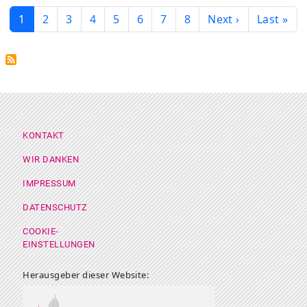
Seitennummerierung
Page
Page
Page
Page
Page
Page
Page
Page
Nächste Seite
Letzte Se
1
2
3
4
5
6
7
8
Next ›
Last »
Footer Menü
KONTAKT
WIR DANKEN
IMPRESSUM
DATENSCHUTZ
COOKIE-
EINSTELLUNGEN
Herausgeber dieser Website: