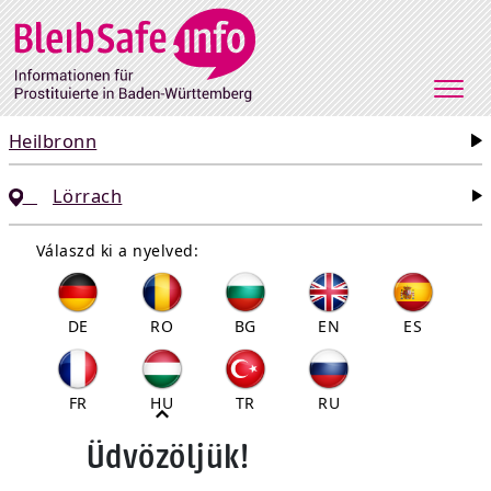
Direkt zum Inhalt
Heilbronn
Lörrach
Válaszd ki a nyelved:
DE
RO
BG
EN
ES
FR
HU
TR
RU
Üdvözöljük!