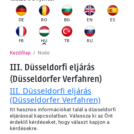
DE
RO
BG
EN
ES
FR
HU
TR
RU
Pfadnavigation
Kezdőlap
Node
III. Düsseldorfi eljárás
(Düsseldorfer Verfahren)
III. Düsseldorfi eljárás
(Düsseldorfer Verfahren)
Itt hasznos információkat talál a düsseldorfi
eljárással kapcsolatban. Válassza ki az Önt
érdeklő kérdéseket, hogy választ kapjon a
kérdésekre.