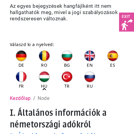
Az egyes bejegyzések hangfájlként itt nem
hallgathatók meg, mivel a jogi szabályozások
rendszeresen változnak.
Válaszd ki a nyelved:
DE
RO
BG
EN
ES
FR
HU
TR
RU
Pfadnavigation
Kezdőlap
Node
I. Általános információk a
németországi adókról