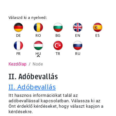
Válaszd ki a nyelved:
DE
RO
BG
EN
ES
FR
HU
TR
RU
Pfadnavigation
Kezdőlap
Node
II. Adóbevallás
II. Adóbevallás
Itt hasznos információkat talál az
adóbevallással kapcsolatban. Válassza ki az
Önt érdeklő kérdéseket, hogy választ kapjon a
kérdésekre.