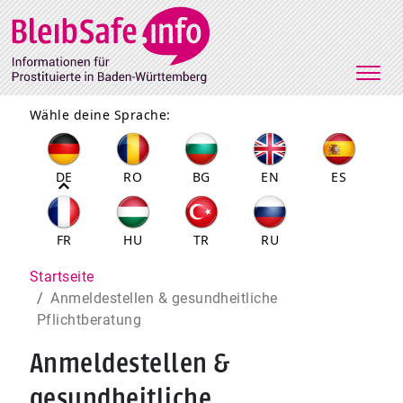
Direkt zum Inhalt
Wähle deine Sprache:
DE
RO
BG
EN
ES
FR
HU
TR
RU
Pfadnavigation
Startseite
Anmeldestellen & gesundheitliche
Pflichtberatung
Anmeldestellen &
gesundheitliche