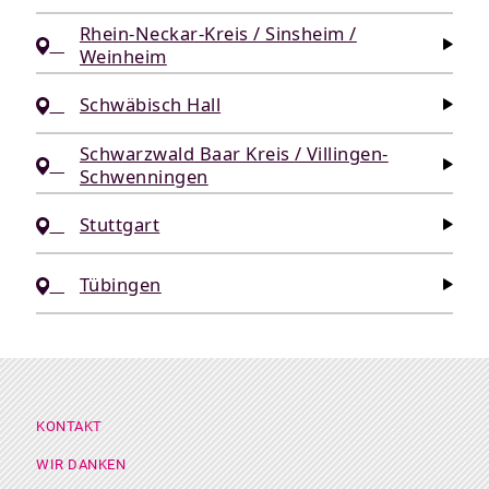
Rhein-Neckar-Kreis / Sinsheim /
Weinheim
Schwäbisch Hall
Schwarzwald Baar Kreis / Villingen-
Schwenningen
Stuttgart
Tübingen
Footer Menü
KONTAKT
WIR DANKEN