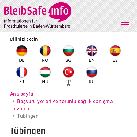
Direkt zum Inhalt
Dilinizi seçin:
DE
RO
BG
EN
ES
FR
HU
TR
RU
Pfadnavigation
Ana sayfa
Başvuru yerleri ve zorunlu sağlık danışma
hizmeti
Tübingen
Tübingen