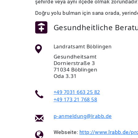
şehirde veya aynı ilçede olmak zorundadı
Doğru yolu bulman için sana orada, yerinde
Gesundheitliche Berat
Landratsamt Böblingen
Gesundheitsamt
Dornierstraße 3
71034 Böblingen
Oda 3.31
+49 7031 663 25 82
+49 173 21 768 58
p-anmeldung@lrabb.de
Webseite:
http://www.lrabb.de/pr