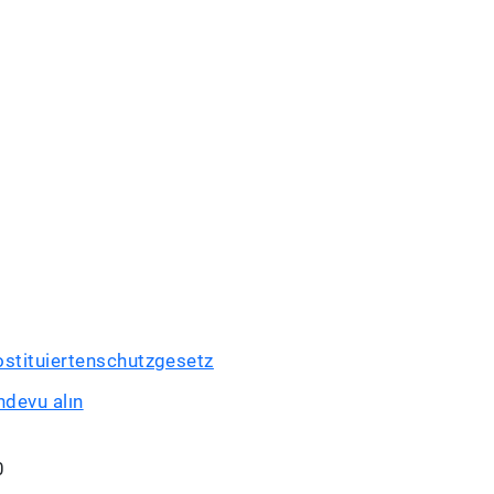
ostituiertenschutzgesetz
ndevu alın
0