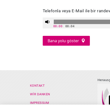
Telefonla veya E-Mail ile bir randev
00:00
/
00:04
Bana yolu göster
Herausg
Footer Menü
KONTAKT
WIR DANKEN
IMPRESSUM