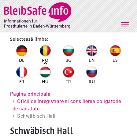
Direkt zum Inhalt
Selectează limba:
DE
RO
BG
EN
ES
FR
HU
TR
RU
Pfadnavigation
Pagina principala
Oficii de înregistrare și consilierea obligatorie
de sănătate
Schwäbisch Hall
Schwäbisch Hall